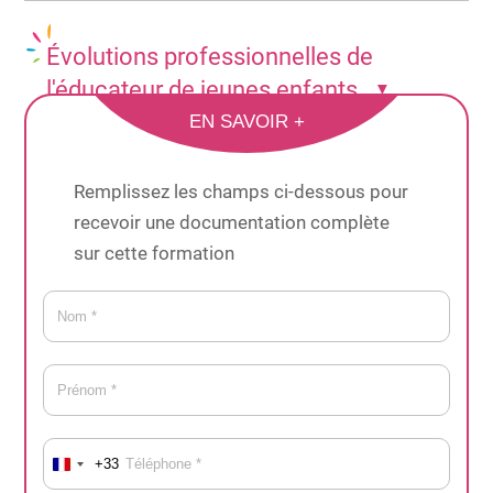
Évolutions professionnelles de
l'éducateur de jeunes enfants
▼
EN SAVOIR +
Remplissez les champs ci-dessous pour
recevoir une documentation complète
sur cette formation
le Diplôme d’État d’Ingénierie Sociale (DEIS),
le Certificat d’Aptitude aux Fonctions
d’Encadrement et de Responsable d’Unité
d’Intervention Sociale (CAFERUIS),
le Certificat d’Aptitude aux Fonctions de Directeur
+33
d’Établissement ou de Service d’intervention