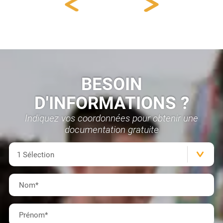
BESOIN
D'INFORMATIONS ?
Indiquez vos coordonnées pour obtenir une
documentation gratuite
Formation(s)
1 Sélection
Nom
*
Prénom
*