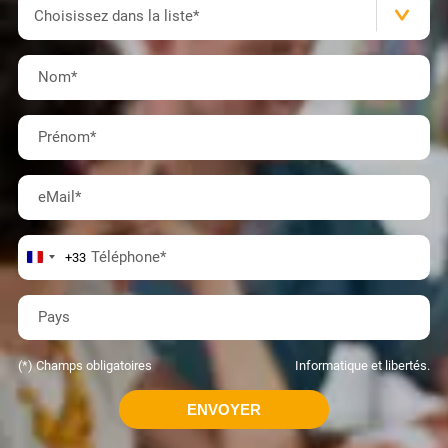
Formation(s)
Choisissez dans la liste*
Nom
*
Prénom
*
eMail
*
Téléphone
*
+33
Pays
(*) Champs obligatoires
Informatique et libertés.