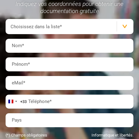
Indiquez vos coordonnées pour obtenir une
documentation gratuite
Formation(s)
Choisissez dans la liste*
Nom
*
Prénom
*
eMail
*
Téléphone
*
+33
Pays
(*) Champs obligatoires
Informatique et libertés.